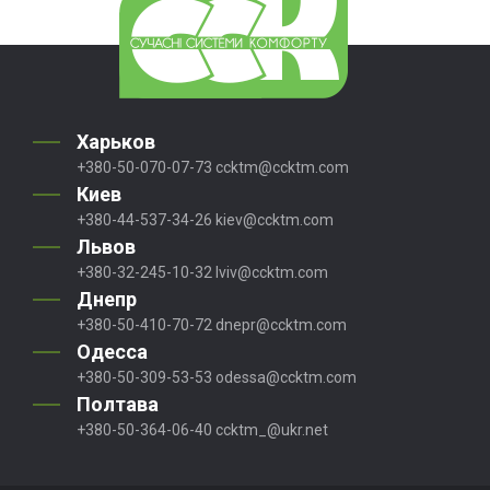
Харьков
+380-50-070-07-73
ccktm@ccktm.com
Киев
+380-44-537-34-26
kiev@ccktm.com
Львов
+380-32-245-10-32
lviv@ccktm.com
Днепр
+380-50-410-70-72
dnepr@ccktm.com
Одесса
+380-50-309-53-53
odessa@ccktm.com
Полтава
+380-50-364-06-40
ccktm_@ukr.net