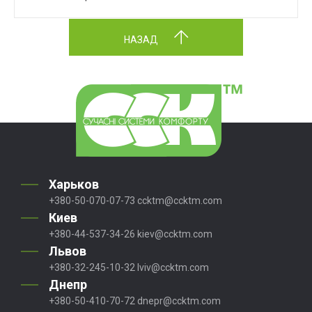
НАЗАД
Харьков
+380-50-070-07-73
ccktm@ccktm.com
Киев
+380-44-537-34-26
kiev@ccktm.com
Львов
+380-32-245-10-32
lviv@ccktm.com
Днепр
+380-50-410-70-72
dnepr@ccktm.com