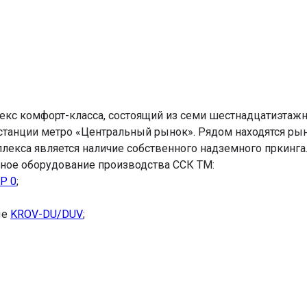
лекс комфорт-класса, состоящий из семи шестнадцатиэта
станции метро «Центральный рынок». Рядом находятся рыно
кса является наличие собственного надземного пркинга
нное оборудование производства ССК ТМ:
P 0
;
ые
KROV-DU/DUV
;