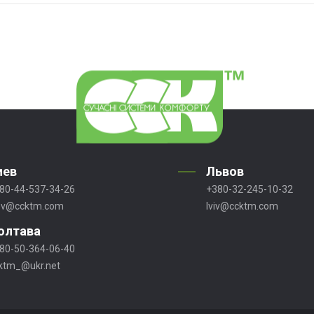
иев
Львов
80-44-537-34-26
+380-32-245-10-32
ev@ccktm.com
lviv@ccktm.com
олтава
80-50-364-06-40
ktm_@ukr.net