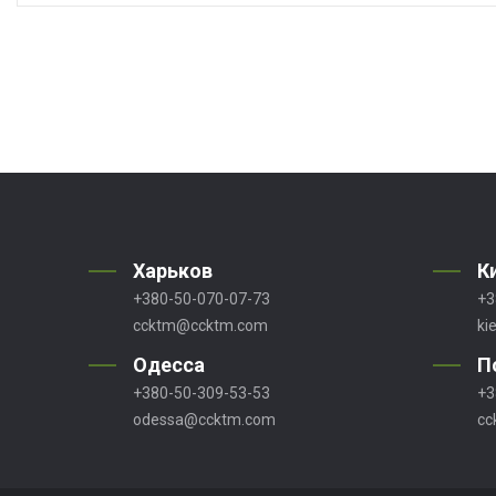
Харьков
К
+380-50-070-07-73
+3
ccktm@ccktm.com
ki
Одесса
П
+380-50-309-53-53
+3
odessa@ccktm.com
cc