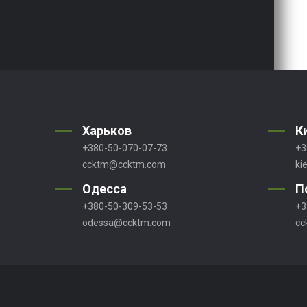
Харьков
К
+380-50-070-07-73
+3
ccktm@ccktm.com
ki
Одесса
П
+380-50-309-53-53
+3
odessa@ccktm.com
cc