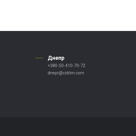
Днепр
+380-50-410-70-72
dnepr@ccktm.com