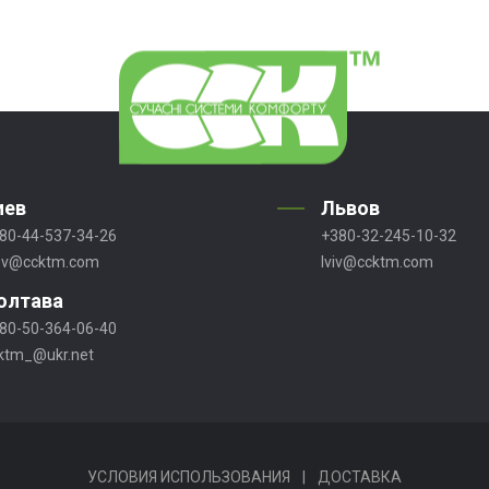
иев
Львов
80-44-537-34-26
+380-32-245-10-32
ev@ccktm.com
lviv@ccktm.com
олтава
80-50-364-06-40
ktm_@ukr.net
УСЛОВИЯ ИСПОЛЬЗОВАНИЯ
|
ДОСТАВКА