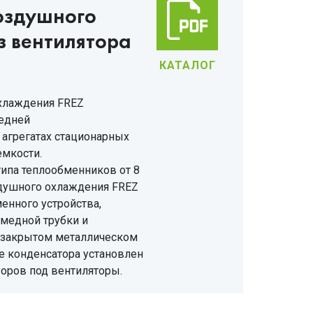
оздушного
з вентилятора
КАТАЛОГ
хлаждения FREZ
редней
 агрегатах стационарных
емкости.
типа теплообменников от 8
здушного охлаждения FREZ
енного устройства,
 медной трубки и
 закрытом металлическом
не конденсатора установлен
оров под вентиляторы.