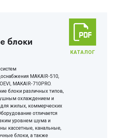
е блоки
КАТАЛОГ
 систем
доснабжения MAKAIR-510,
OEVI, MAKAIR-710PRO.
ие блоки различных типов,
душным охлаждением и
для жилых, коммерческих
борудование отличается
зким уровнем шума и
ны кассетные, канальные,
очные блоки, а также