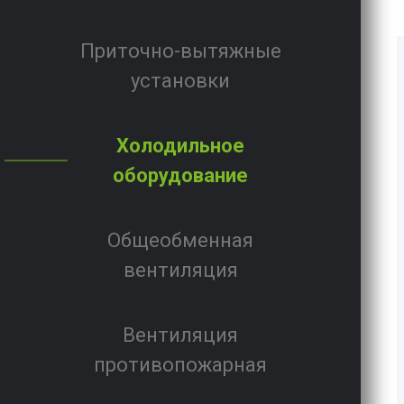
Приточно-вытяжные
установки
Холодильное
оборудование
Общеобменная
вентиляция
Вентиляция
противопожарная