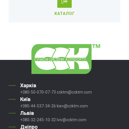
КАТАЛОГ
Харків
+380-50-070-07-73
ccktm@ccktm.com
Київ
+380-44-537-34-26
kiev@ccktm.com
Львів
+380-32-245-10-32
lviv@ccktm.com
Дніпро