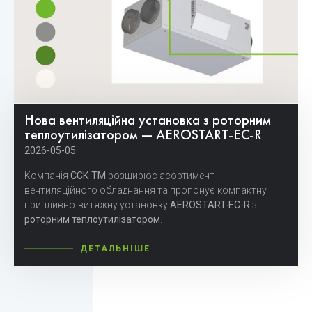
Нова вентиляційна установка з роторним
теплоутилізатором — AEROSTART-EC-R
2026-05-05
Компанія
ССК ТМ
розширює асортимент
вентиляційного обладнання та пропонує компактну
припливно-витяжну установку
AEROSTART-EC-R
з
роторним теплоутилізатором
.
ДЕТАЛЬНІШЕ