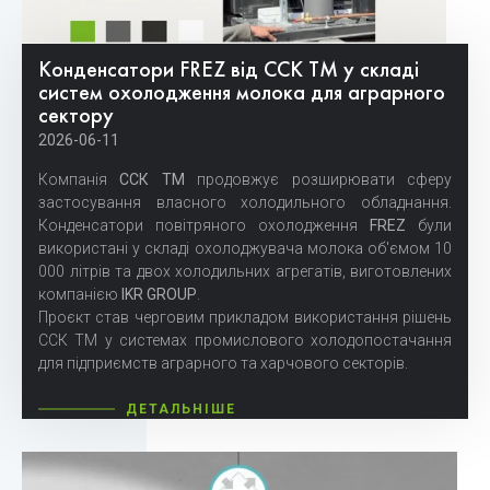
Конденсатори FREZ від ССК ТМ у складі
систем охолодження молока для аграрного
сектору
2026-06-11
Компанія
ССК ТМ
продовжує розширювати сферу
застосування власного холодильного обладнання.
Конденсатори повітряного охолодження
FREZ
були
використані у складі охолоджувача молока об'ємом 10
000 літрів та двох холодильних агрегатів, виготовлених
компанією
IKR GROUP
.
Проєкт став черговим прикладом використання рішень
ССК ТМ у системах промислового холодопостачання
для підприємств аграрного та харчового секторів.
ДЕТАЛЬНІШЕ