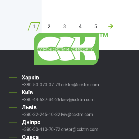
1
2
3
4
5
Харків
+380-50-070-07-73
ccktm@ccktm.com
Київ
+380-44-537-34-26
kiev@ccktm.com
Львів
+380-32-245-10-32
lviv@ccktm.com
Дніпро
+380-50-410-70-72
dnepr@ccktm.com
Одеса