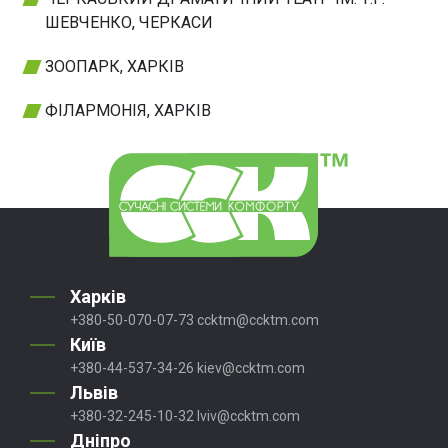
ШЕВЧЕНКО, ЧЕРКАСИ
ЗООПАРК, ХАРКІВ
ФІЛАРМОНІЯ, ХАРКІВ
Харків
+380-50-070-07-73
ccktm@ccktm.com
Київ
+380-44-537-34-26
kiev@ccktm.com
Львів
+380-32-245-10-32
lviv@ccktm.com
Дніпро