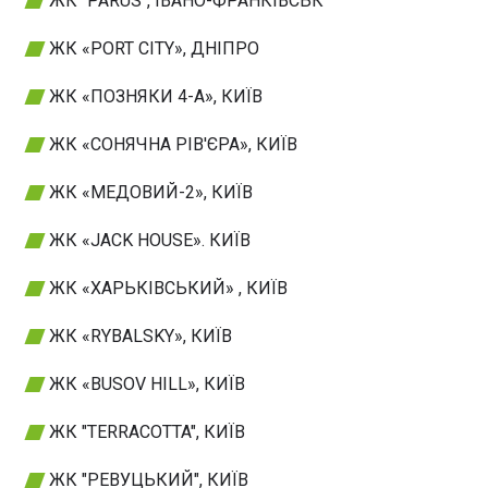
ЖК "PARUS", ІВАНО-ФРАНКІВСЬК
ЖК «PORT CITY», ДНІПРО
ЖК «ПОЗНЯКИ 4-А», КИЇВ
ЖК «СОНЯЧНА РІВ'ЄРА», КИЇВ
ЖК «МЕДОВИЙ-2», КИЇВ
ЖК «JACK HOUSE». КИЇВ
ЖК «ХАРЬКІВСЬКИЙ» , КИЇВ
ЖК «RYBALSKY», КИЇВ
ЖК «BUSOV HILL», КИЇВ
ЖК "TERRACOTTA", КИЇВ
ЖК "РЕВУЦЬКИЙ", КИЇВ