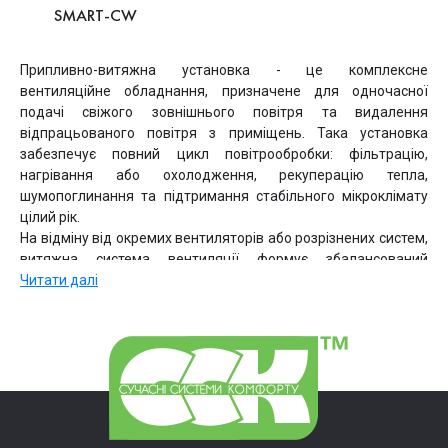
SMART-СW
Припливно-витяжна установка - це комплексне
вентиляційне обладнання, призначене для одночасної
подачі свіжого зовнішнього повітря та видалення
відпрацьованого повітря з приміщень. Така установка
забезпечує повний цикл повітрообробки: фільтрацію,
нагрівання або охолодження, рекуперацію тепла,
шумопоглинання та підтримання стабільного мікроклімату
цілий рік.
На відміну від окремих вентиляторів або розрізнених систем,
витяжна система вентиляції формує збалансований
повітрообмін з контрольованими параметрами температури,
Читати далі
частоти та енергоспоживання.
Припливно-витяжна вентиляція
ССК ТМ
проєктуються як
інженерні системи для об'єктів з підвищеними вимогами до
комфорту, енергоефективності та надійності.
Конструкція припливно-витяжних
установок та принцип роботи
Установка одночасно забирає зовнішнє повітря та видаляє