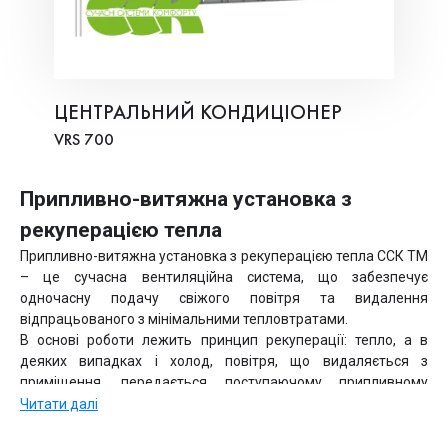
ЦЕНТРАЛЬНИЙ КОНДИЦІОНЕР
VRS 700
Припливно-витяжна установка з
рекуперацією тепла
Припливно-витяжна установка з рекуперацією тепла ССК ТМ
– це сучасна вентиляційна система, що забезпечує
одночасну подачу свіжого повітря та видалення
відпрацьованого з мінімальними тепловтратами.
В основі роботи лежить принцип рекуперації: тепло, а в
деяких випадках і холод, повітря, що видаляється з
приміщення, передається поступаючому припливному
повітрю через теплообмінник-рекуператор.
Читати далі
Таким чином, вентиляція з рекуперацією дозволяє суттєво
економити енергію на опалення та кондиціювання, а