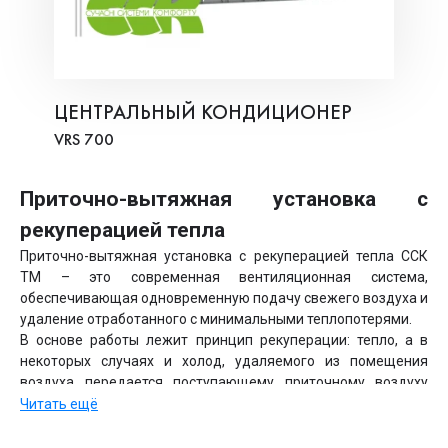
ЦЕНТРАЛЬНЫЙ КОНДИЦИОНЕР
VRS 700
Приточно-вытяжная установка с
рекуперацией тепла
Приточно-вытяжная установка с рекуперацией тепла ССК
ТМ – это современная вентиляционная система,
обеспечивающая одновременную подачу свежего воздуха и
удаление отработанного с минимальными теплопотерями.
В основе работы лежит принцип рекуперации: тепло, а в
некоторых случаях и холод, удаляемого из помещения
воздуха передается поступающему приточному воздуху
через теплообменник-рекуператор.
Читать ещё
Таким образом, вентиляция с рекуперацией позволяет
существенно экономить энергию на отопление и