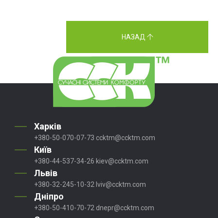
НАЗАД
Харків
+380-50-070-07-73
ccktm@ccktm.com
Київ
+380-44-537-34-26
kiev@ccktm.com
Львів
+380-32-245-10-32
lviv@ccktm.com
Дніпро
+380-50-410-70-72
dnepr@ccktm.com