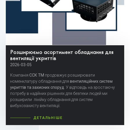
Розширюємо асортимент обладнання для
вентиляції укриттів
2026-03-05
Компанія
ССК ТМ
продовжує розширювати
номенклатуру обладнання для
вентиляційних систем
укриттів та захисних споруд
. У відповідь на зростаючу
потребу в надійних рішеннях для безпеки людей ми
розширили лінійку обладнання для систем
вибухозахисту вентиляції.
ДЕТАЛЬНІШЕ