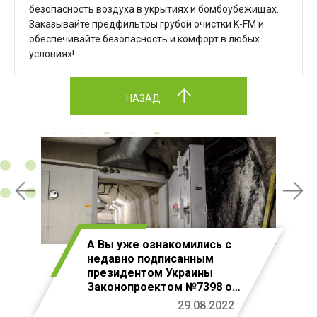
безопасность воздуха в укрытиях и бомбоубежищах.
Заказывайте предфильтры грубой очистки K-FM и
обеспечивайте безопасность и комфорт в любых
условиях!
НАЗАД
А Вы уже ознакомились с
недавно подписанным
президентом Украины
Законопроектом №7398 о
бомбоубежищах в каждом
29.08.2022
новострое?