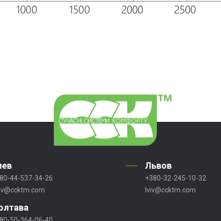
иев
Львов
80-44-537-34-26
+380-32-245-10-32
ev@ccktm.com
lviv@ccktm.com
олтава
80-50-364-06-40