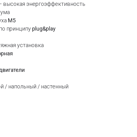
 высокая энергоэффективность
шума
уха
M5
по принципу
plug&play
тяжная установка
орная
двигатели
й / напольный / настенный