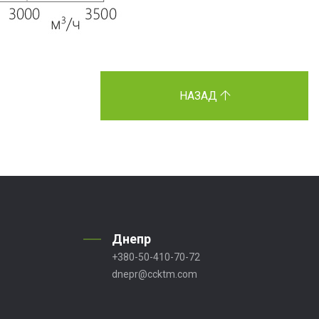
НАЗАД
Днепр
+380-50-410-70-72
dnepr@ccktm.com