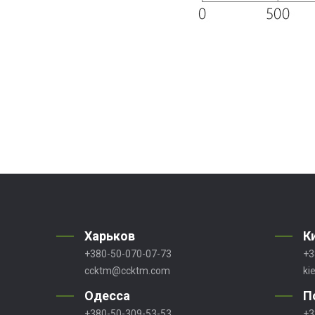
Харьков
К
+380-50-070-07-73
+3
ccktm@ccktm.com
ki
Одесса
П
+380-50-309-53-53
+3