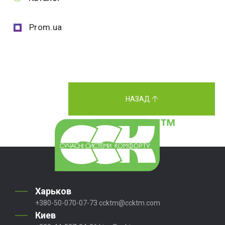
Prom.ua
НАЗАД
Харьков
+380-50-070-07-73
ccktm@ccktm.com
Киев