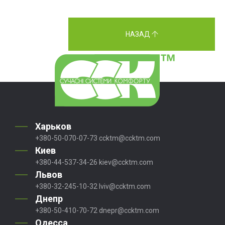
НАЗАД
Харьков
+380-50-070-07-73
ccktm@ccktm.com
Киев
+380-44-537-34-26
kiev@ccktm.com
Львов
+380-32-245-10-32
lviv@ccktm.com
Днепр
+380-50-410-70-72
dnepr@ccktm.com
Одесса