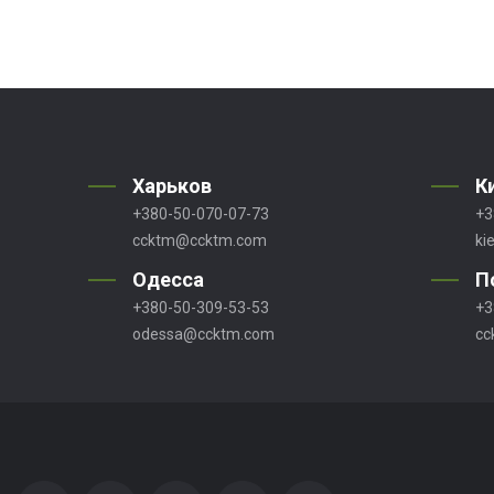
Харьков
К
+380-50-070-07-73
+3
ccktm@ccktm.com
ki
Одесса
П
+380-50-309-53-53
+3
odessa@ccktm.com
cc