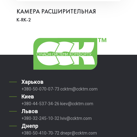
КАМЕРА РАСШИРИТЕЛЬНАЯ
K-RK-2
Харьков
+380-50-070-07-73
ccktm@ccktm.com
Киев
+380-44-537-34-26
kiev@ccktm.com
Львов
+380-32-245-10-32
lviv@ccktm.com
Днепр
+380-50-410-70-72
dnepr@ccktm.com