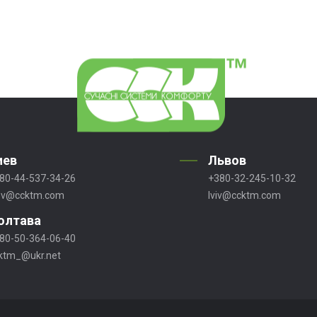
иев
Львов
80-44-537-34-26
+380-32-245-10-32
ev@ccktm.com
lviv@ccktm.com
олтава
80-50-364-06-40
ktm_@ukr.net