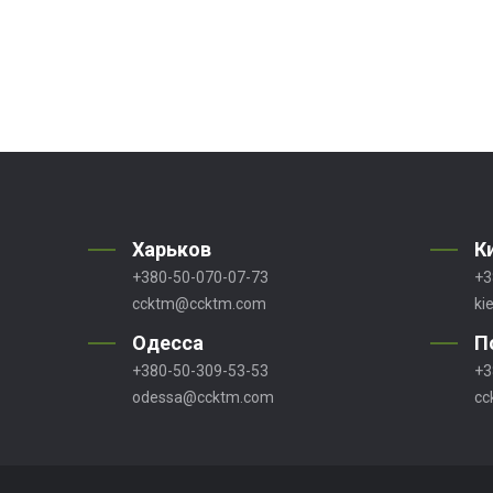
Харьков
К
+380-50-070-07-73
+3
ccktm@ccktm.com
ki
Одесса
П
+380-50-309-53-53
+3
odessa@ccktm.com
cc