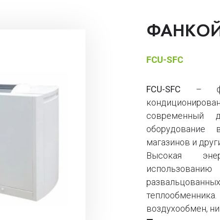
ФАНКОЙ
FCU-SFC
FCU-SFC
– фан
кондиционирован
современный д
оборудование 
магазинов и друг
Высокая энер
использовани
развальцованны
теплообменни
воздухообмен, н