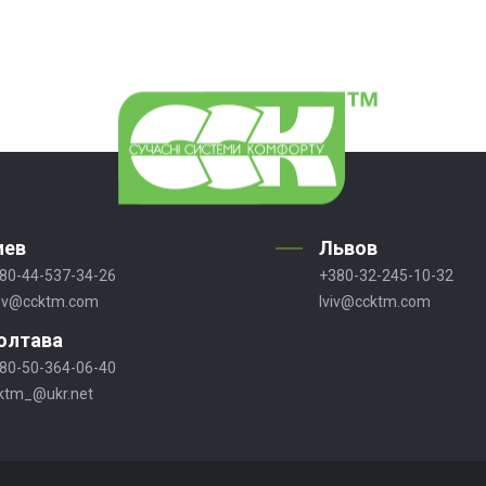
иев
Львов
80-44-537-34-26
+380-32-245-10-32
ev@ccktm.com
lviv@ccktm.com
олтава
80-50-364-06-40
ktm_@ukr.net