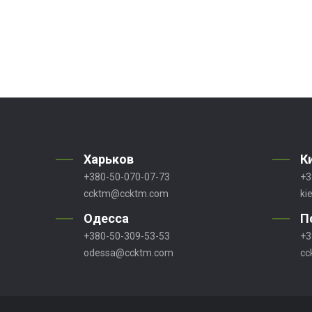
Харьков
К
+380-50-070-07-73
+3
ccktm@ccktm.com
ki
Одесса
П
+380-50-309-53-53
+3
odessa@ccktm.com
cc