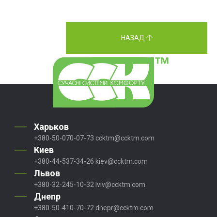
НАЗАД
Харьков
+380-50-070-07-73
ccktm@ccktm.com
Киев
+380-44-537-34-26
kiev@ccktm.com
Львов
+380-32-245-10-32
lviv@ccktm.com
Днепр
+380-50-410-70-72
dnepr@ccktm.com