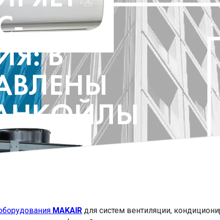
C-
Я: В
АВЛЕНЫ
ФАНКОЙЛЫ
 оборудования
MAKAIR
для систем вентиляции, кондициони