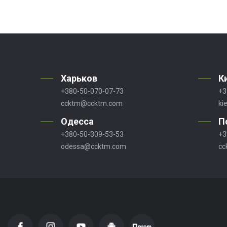
Харьков
К
+380-50-070-07-73
+3
ccktm@ccktm.com
ki
Одесса
П
+380-50-309-53-53
+3
odessa@ccktm.com
cc