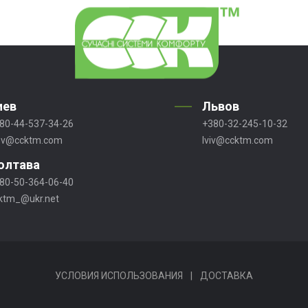
иев
Львов
80-44-537-34-26
+380-32-245-10-32
ev@ccktm.com
lviv@ccktm.com
олтава
80-50-364-06-40
ktm_@ukr.net
УСЛОВИЯ ИСПОЛЬЗОВАНИЯ
|
ДОСТАВКА