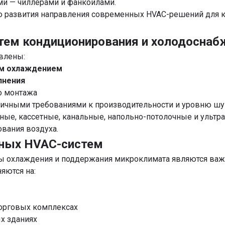
и — чиллерами и фанкойлами.
ью развития направления современных HVAC-решений для
тем кондиционирования и холодоснаб
влены:
ым охлаждением
лнения
о монтажа
личными требованиями к производительности и уровню ш
ые, кассетные, канальные, напольно-потолочные и ультра
вания воздуха.
нных HVAC-систем
ы охлаждения и поддержания микроклимата являются важ
яются на:
торговых комплексах
х зданиях