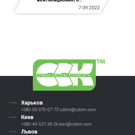
холодильного
7.09.2022
оборудования
Харьков
+380-50-070-07-73
ccktm@ccktm.com
Киев
+380-44-537-34-26
kiev@ccktm.com
Львов