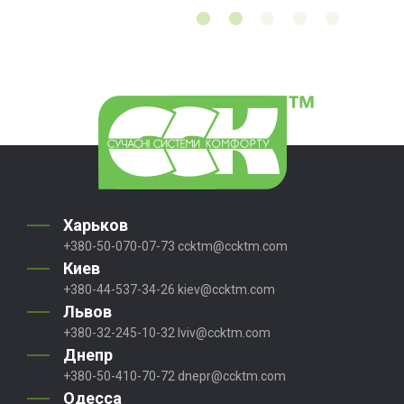
Харьков
+380-50-070-07-73
ccktm@ccktm.com
Киев
+380-44-537-34-26
kiev@ccktm.com
Львов
+380-32-245-10-32
lviv@ccktm.com
Днепр
+380-50-410-70-72
dnepr@ccktm.com
Одесса