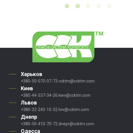
Харьков
+380-50-070-07-73
ccktm@ccktm.com
Киев
+380-44-537-34-26
kiev@ccktm.com
Львов
+380-32-245-10-32
lviv@ccktm.com
Днепр
+380-50-410-70-72
dnepr@ccktm.com
Одесса