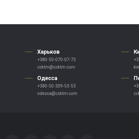
Харьков
К
+380-50-070-07-73
+3
ccktm@ccktm.com
ki
Одесса
П
+380-50-309-53-53
+3
odessa@ccktm.com
cc