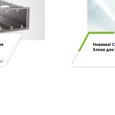
ля
Новинка! 
блоки для
20