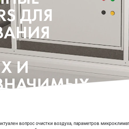
RS ДЛЯ
ВАНИЯ
Х И
ЗНАЧИМЫХ
 актуален вопрос очистки воздуха, параметров микроклима