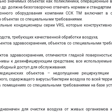
ьно значимых объектах как поликлиники, операционные в
др. должна безоговорочно отвечать нормам и стандартам 
онного оборудования компании ССК ТМ включает в с
а объектах со специальными требованиями.
альные кондиционеры серии VRS, которые конструктивно
одств, требующих качественной обработки воздуха;
ектов здравоохранения, объектов со специальными треб
ктов здравоохранения, отличаются гладкой поверхност
йчивы к дезинфицирующим средствам; все используемые
бодный доступ для обслуживания.
медицинских объектов – недопущение рециркуляции 
ного, содержащего вирусы/бактерии воздуха по всей терри
 помещениях со специальными требованиями на базе уст
дназначен для очистки воздуха от живых организмов 