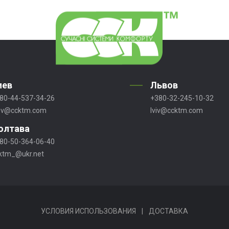
иев
Львов
80-44-537-34-26
+380-32-245-10-32
ev@ccktm.com
lviv@ccktm.com
олтава
80-50-364-06-40
ktm_@ukr.net
УСЛОВИЯ ИСПОЛЬЗОВАНИЯ
|
ДОСТАВКА