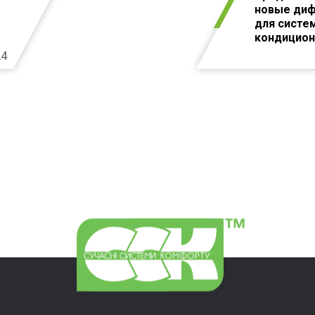
новые ди
для систе
кондицион
вентиляци
24