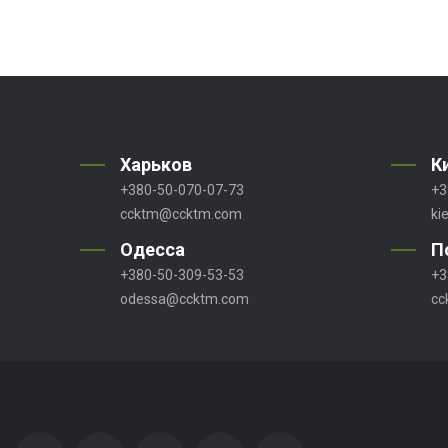
Харьков
К
+380-50-070-07-73
+3
ccktm@ccktm.com
ki
Одесса
П
+380-50-309-53-53
+3
odessa@ccktm.com
cc