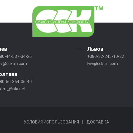
иев
Львов
80-44-537-34-26
+380-32-245-10-32
ev@ccktm.com
lviv@ccktm.com
олтава
80-50-364-06-40
ktm_@ukr.net
УСЛОВИЯ ИСПОЛЬЗОВАНИЯ
|
ДОСТАВКА