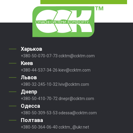
Харьков
+380-50-070-07-73
ccktm@ccktm.com
Киев
+380-44-537-34-26
kiev@ccktm.com
Львов
+380-32-245-10-32
lviv@ccktm.com
Днепр
+380-50-410-70-72
dnepr@ccktm.com
Одесса
+380-50-309-53-53
odessa@ccktm.com
Полтава
+380-50-364-06-40
ccktm_@ukr.net