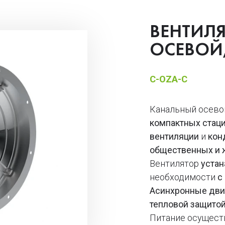
ВЕНТИЛ
ОСЕВОЙ,
C-OZA-C
Канальный осево
компактных стац
вентиляции
и
кон
общественных и
Вентилятор
устан
необходимости
с
Асинхронные дви
тепловой защито
Питание осущест