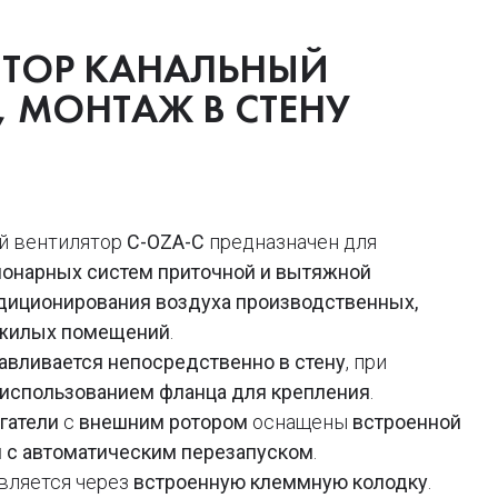
ЯТОР КАНАЛЬНЫЙ
 МОНТАЖ В СТЕНУ
й вентилятор
C-OZA-C
предназначен для
ионарных систем приточной и вытяжной
диционирования воздуха производственных,
 жилых помещений
.
авливается непосредственно в стену
, при
 использованием фланца для крепления
.
гатели
с
внешним ротором
оснащены
встроенной
й с автоматическим перезапуском
.
вляется через
встроенную клеммную колодку
.