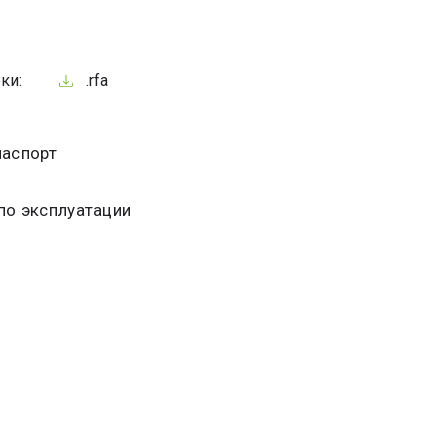
ки:
.rfa
паспорт
по эксплуатации