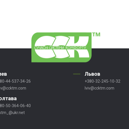
иев
Львов
80-44-537-34-26
+380-32-245-10-32
ev@ccktm.com
lviv@ccktm.com
олтава
80-50-364-06-40
ktm_@ukr.net