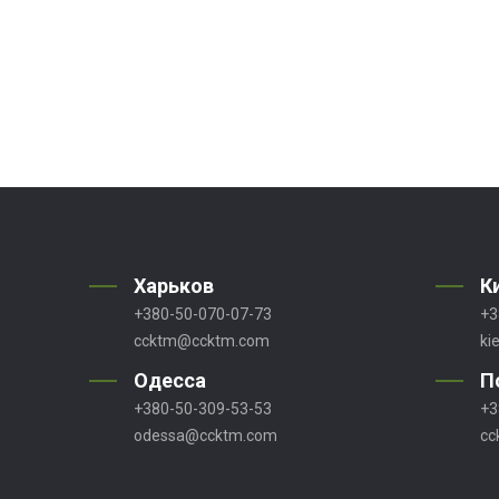
Харьков
К
+380-50-070-07-73
+3
ccktm@ccktm.com
ki
Одесса
П
+380-50-309-53-53
+3
odessa@ccktm.com
cc