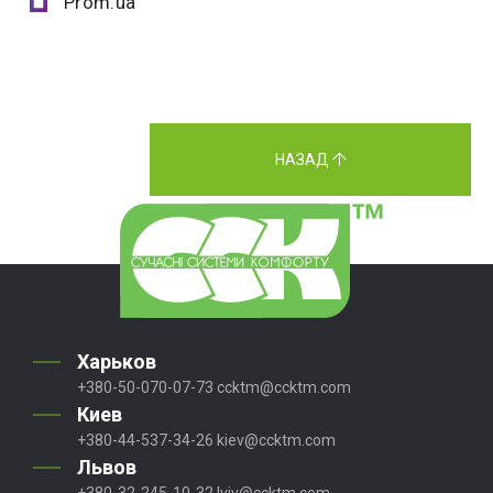
Prom.ua
НАЗАД
Харьков
+380-50-070-07-73
ccktm@ccktm.com
Киев
+380-44-537-34-26
kiev@ccktm.com
Львов