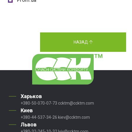
Prom.ua
НАЗАД
Харьков
+380-50-070-07-73
ccktm@ccktm.com
Киев
+380-44-537-34-26
kiev@ccktm.com
Львов
+380-32-245-10-32
lviv@ccktm.com