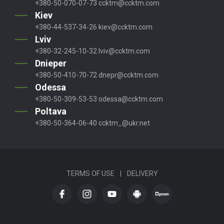
+380-50-070-07-73
ccktm@ccktm.com
Kiev
+380-44-537-34-26
kiev@ccktm.com
Lviv
+380-32-245-10-32
lviv@ccktm.com
Dnieper
+380-50-410-70-72
dnepr@ccktm.com
Odessa
+380-50-309-53-53
odessa@ccktm.com
Poltava
+380-50-364-06-40
ccktm_@ukr.net
TERMS OF USE
|
DELIVERY