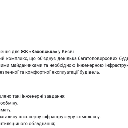
шення для
ЖК «Каховська»
у Києві.
й комплекс, що об'єднує декілька багатоповерхових бу
ячими майданчиками та необхідною інженерною інфраструк
зпечної та комфортної експлуатації будівель.
влено такі інженерні завдання:
ообміну;
мату;
 загальну інженерну інфраструктуру комплексу;
нтиляційного обладнання;