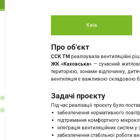
Київ
Про об'єкт
ССК ТМ
реалізувала вентиляційні рі
ЖК «Каховська»
— сучасний житлови
територією, зонами відпочинку, дит
вентиляція є важливою складовою бе
Задачі проєкту
Під час реалізації проєкту було поста
забезпечення нормативного повітр
підтримання комфортного мікроклі
інтеграція вентиляційних систем у
забезпечення стабільної роботи ве