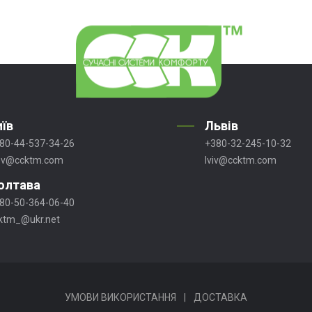
иїв
Львів
80-44-537-34-26
+380-32-245-10-32
ev@ccktm.com
lviv@ccktm.com
олтава
80-50-364-06-40
ktm_@ukr.net
УМОВИ ВИКОРИСТАННЯ
|
ДОСТАВКА