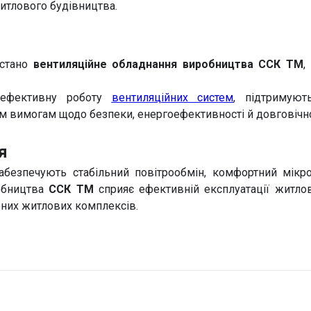
итлового будівництва.
истано
вентиляційне обладнання виробництва ССК ТМ
,
 ефективну роботу
вентиляційних систем
, підтримуют
 вимогам щодо безпеки, енергоефективності й довговічнос
я
безпечують стабільний повітрообмін, комфортний мікро
обництва
ССК ТМ
сприяє ефективній експлуатації житлов
рних житлових комплексів.