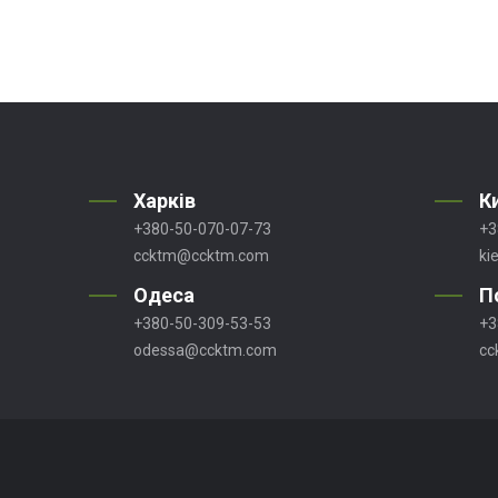
Харків
К
+380-50-070-07-73
+3
ccktm@ccktm.com
ki
Одеса
П
+380-50-309-53-53
+3
odessa@ccktm.com
cc