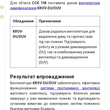
Для об'єкта
ССК ТМ
поставила дахові
вентилятори
димовидалення
KROV-DU/DUV
.
Обладнання
Призначення
KROV-
Дахові радіальні вентилятори для
DU/DUV
видалення диму та гарячих газів
під час пожежі. Підтримують
роботу як у режимі димовидалення
(DU), так і в комбінованому режимі
вентиляції та димовидалення
(DUV).
Результат впровадження
Вентилятори
KROV-DU/DUV
забезпечують ефективне
функціонування
системи протидимної вентиляції
житлового комплексу, підтримують безпечні умови
евакуації у разі виникнення пожежі та відповідають
сучасним вимогам до інженерних систем пожежної
безпеки житлових будівель.