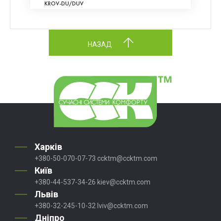
KROV-DU/DUV
НАЗАД
Харків
+380-50-070-07-73
ccktm@ccktm.com
Київ
+380-44-537-34-26
kiev@ccktm.com
Львів
+380-32-245-10-32
lviv@ccktm.com
Дніпро