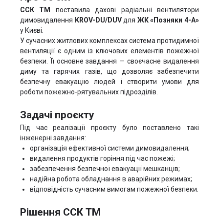
ССК ТМ
поставила дахові радіальні вентилятори
димовидалення
KROV-DU/DUV
для
ЖК «Позняки 4-А»
у Києві.
У сучасних житлових комплексах система протидимної
вентиляції є одним із ключових елементів пожежної
безпеки. Її основне завдання — своєчасне видалення
диму та гарячих газів, що дозволяє забезпечити
безпечну евакуацію людей і створити умови для
роботи пожежно-рятувальних підрозділів.
Задачі проєкту
Під час реалізації проєкту було поставлено такі
інженерні завдання:
організація ефективної системи димовидалення;
видалення продуктів горіння під час пожежі;
забезпечення безпечної евакуації мешканців;
надійна робота обладнання в аварійних режимах;
відповідність сучасним вимогам пожежної безпеки.
Рішення ССК ТМ