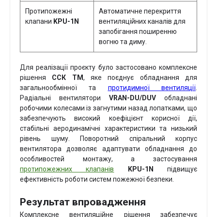
Протипожежні
Автоматичне перекриття
клапани
KPU-1N
вентиляційних каналів для
запобігання поширенню
вогню та диму.
Для реалізації проєкту було застосовано комплексне
рішення
ССК ТМ
, яке поєднує обладнання для
загальнообмінної та
протидимної вентиляції
.
Радіальні вентилятори
VRAN-DU/DUV
обладнані
робочими колесами із загнутими назад лопатками, що
забезпечують високий коефіцієнт корисної дії,
стабільні аеродинамічні характеристики та низький
рівень шуму. Поворотний спіральний корпус
вентилятора дозволяє адаптувати обладнання до
особливостей монтажу, а застосування
протипожежних клапанів
KPU-1N
підвищує
ефективність роботи систем пожежної безпеки.
Результат впровадження
Комплексне вентиляційне рішення забезпечує