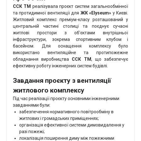
ССК ТМ
реалізувала проєкт систем загальнообмінної
та протидимної вентиляції для
ЖК «Elyseum»
у Києві.
Житловий комплекс преміум-класу розташований у
центральній частині столиці та поєднує сучасні
житлові простори з об'єктами внутрішньої
інфраструктури, зокрема спортивним клубом і
басейном. Для оснащення комплексу було
використано вентиляційне та протипожежне
обладнання виробництва
ССК ТМ
, що забезпечує
ефективну роботу інженерних систем будівлі.
Завдання проєкту з вентиляції
житлового комплексу
Під час реалізації проєкту основними інженерними
завданнями були:
забезпечення нормативного повітрообміну в
житлових і громадських приміщеннях;
організація ефективної системи димовидалення у
разі пожежі;
локалізація поширення диму між пожежними