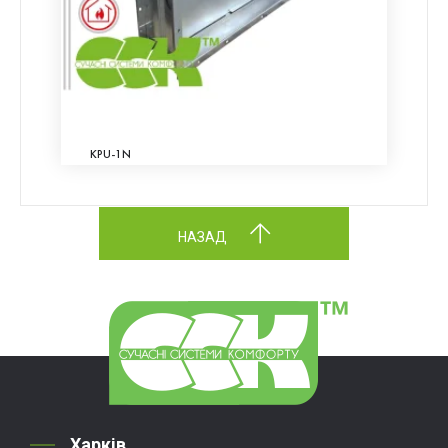
KPU-1N
НАЗАД
Харків