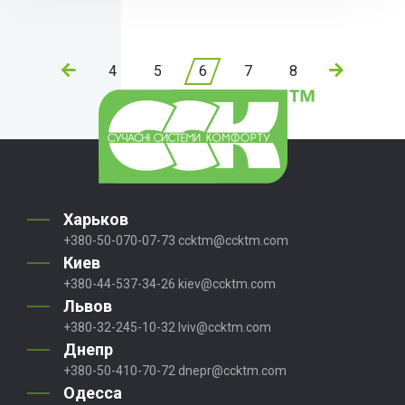
4
5
6
7
8
Харьков
+380-50-070-07-73
ccktm@ccktm.com
Киев
+380-44-537-34-26
kiev@ccktm.com
Львов
+380-32-245-10-32
lviv@ccktm.com
Днепр
+380-50-410-70-72
dnepr@ccktm.com
Одесса