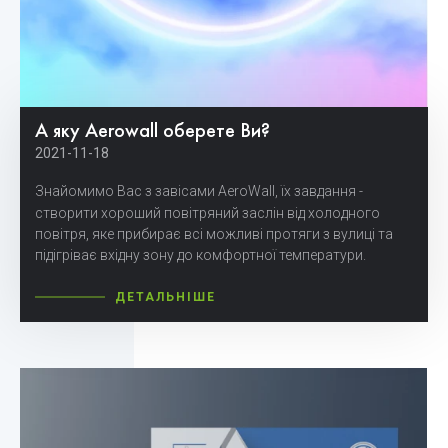
А яку Aerowall оберете Ви?
2021-11-18
Знайомимо Вас з завісами AeroWall, їх завдання -
створити хороший повітряний заслін від холодного
повітря, яке прибирає всі можливі протяги з вулиці та
підігріває вхідну зону до комфортної температури.
ДЕТАЛЬНІШЕ