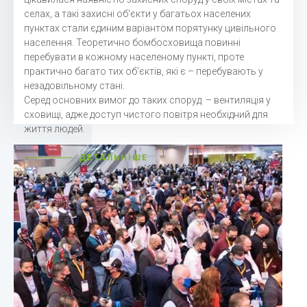
селах, а такі захисні об'єкти у багатьох населених
пунктах стали єдиним варіантом порятунку цивільного
населення. Теоретично бомбосховища повинні
перебувати в кожному населеному пункті, проте
практично багато тих об'єктів, які є – перебувають у
незадовільному стані.
Серед основних вимог до таких споруд – вентиляція у
сховищі, адже доступ чистого повітря необхідний для
життя людей.
ДЕТАЛЬНІШЕ