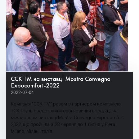
ССК ТМ на виставці Mostra Convegno
Expocomfort-2022
2022-07-04
Компанія "ССК ТМ" разом з партнером компанією 
ТСК-Групп представили свої новинки продукції на 
міжнародній виставці Mostra Convegno Expocomfort 
2022, що пройшла з 28 червня до 1 липня у Fiera 
Milano, Мілан, Італія.