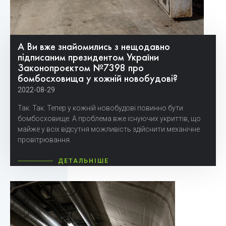
А Ви вже знайомились з нещодавно
підписаним президентом України
Законопроєктом №7398 про
бомбосховища у кожній новобудові?
2022-08-29
Так. Так. Тепер у кожній новобудові повинно бути
бомбосховище. А проблема вже існуючих укриттів, що
майже у всіх відсутня можливість здійснити механічне
провітрювання.
ДЕТАЛЬНІШЕ