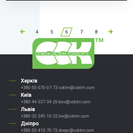
4
5
6
7
8
Харків
+380-50-070-07-73
ccktm@ccktm.com
Київ
+380-44-537-34-26
kiev@ccktm.com
Львів
+380-32-245-10-32
lviv@ccktm.com
Дніпро
+380-50-410-70-72
dnepr@ccktm.com