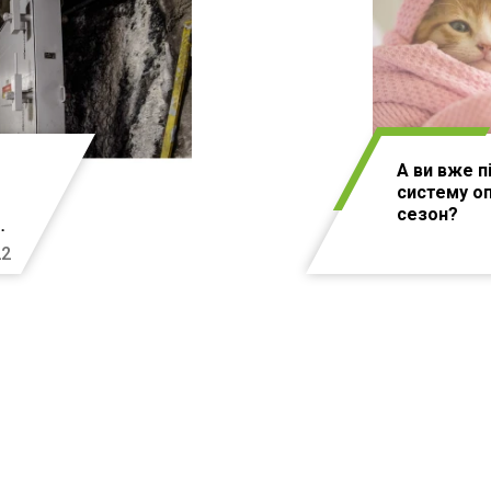
А ви вже п
систему о
сезон?
22