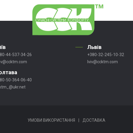
иїв
Львів
80-44-537-34-26
+380-32-245-10-32
ev@ccktm.com
lviv@ccktm.com
олтава
80-50-364-06-40
ktm_@ukr.net
УМОВИ ВИКОРИСТАННЯ
|
ДОСТАВКА