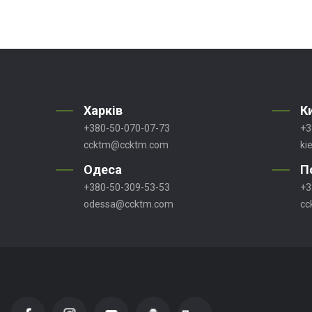
Харків
К
+380-50-070-07-73
+3
ccktm@ccktm.com
ki
Одеса
П
+380-50-309-53-53
+3
odessa@ccktm.com
cc