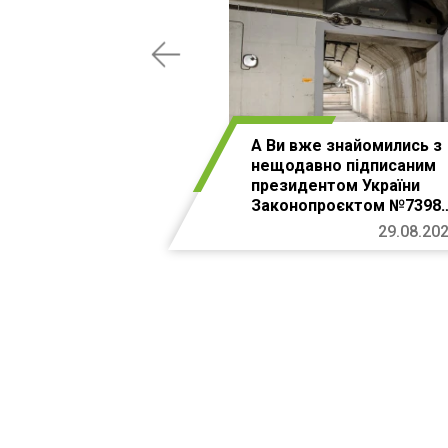
А Ви вже знайомились з
нещодавно підписаним
президентом України
Законопроєктом №7398
про бомбосховища у
29.08.20
кожній новобудові?