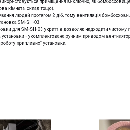
 використовується приміщення виключно, як бомбосховище,
ова кімната, склад тощо).
бування людей протягом 2 діб, тому вентиляція бомбосхови
тановка SM-SH-03.
овки для SM-SH-03 укриттів дозволяє надходити чистому по
 установки - укомплектована ручним приводом вентилятор
 роботу припливної установки.