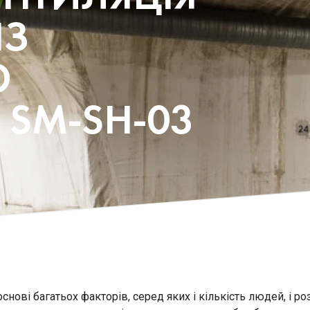
ІЗ
Ю
SM-SH-03
нові багатьох факторів, серед яких і кількість людей, і ро