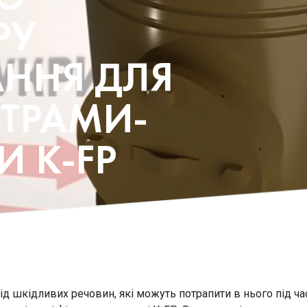
РУ
ННЯ ДЛЯ
ЬТРАМИ-
 K-FP
д шкідливих речовин, які можуть потрапити в нього під ча