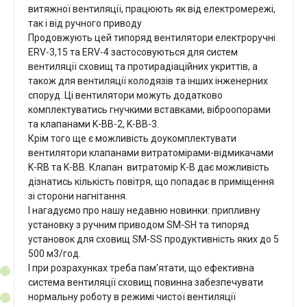
витяжної вентиляції, працюють як від електромережі,
так і від ручного приводу
Продовжують цей типоряд вентилятори електроручні
ERV-3,15 та ERV-4 застосовуються для систем
вентиляції сховищ та протирадіаційних укриттів, а
також для вентиляції колодязів та інших інженерних
споруд. Ці вентилятори можуть додатково
комплектуватись гнучкими вставками, віброопорами
та клапанами K-BB-2, K-BB-3.
Крім того ще є можливість доукомплектувати
вентилятори клапанами витратомірами-відмикачами
K-RB та K-BB. Клапан витратомір K-B дає можливість
дізнатись кількість повітря, що попадає в приміщення
зі сторони нагнітання.
І нагадуємо про нашу недавню новинки: припливну
установку з ручним приводом SM-SH та типоряд
установок для сховищ SM-SS продуктивність яких до 5
500 м3/год.
І при розрахунках треба пам'ятати, що ефективна
система вентиляції сховищ повинна забезпечувати
нормальну роботу в режимі чистої вентиляції