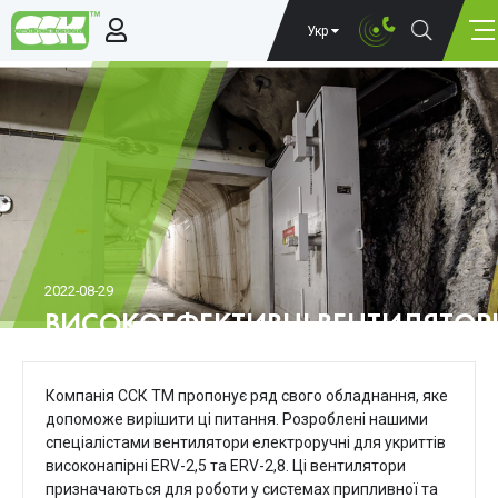
Укр
2022-08-29
ВИСОКОЕФЕКТИВНІ ВЕНТИЛЯТОР
УКРИТТІВ ВІД ССК ТМ
Компанія ССК ТМ пропонує ряд свого обладнання, яке
допоможе вирішити ці питання. Розроблені нашими
спеціалістами вентилятори електроручні для укриттів
високонапірні ERV-2,5 та ERV-2,8. Ці вентилятори
призначаються для роботи у системах припливної та