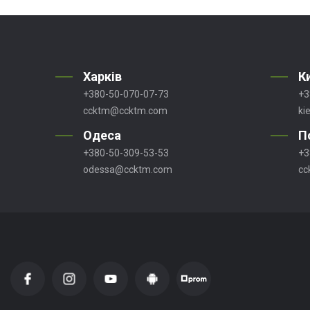
Харків
К
+380-50-070-07-73
+3
ccktm@ccktm.com
ki
Одеса
П
+380-50-309-53-53
+3
odessa@ccktm.com
cc