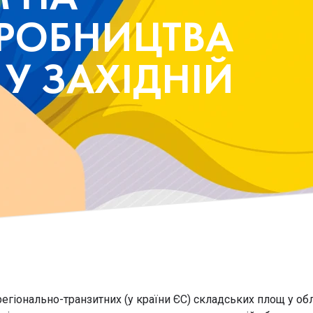
РОБНИЦТВА
 У ЗАХІДНІЙ
регіонально-транзитних (у країни ЄС) складських площ у обл