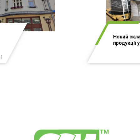
Новий скл
продукції 
21