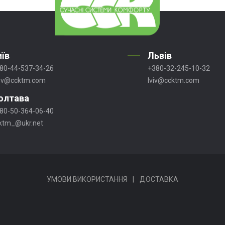
иїв
Львів
80-44-537-34-26
+380-32-245-10-32
ev@ccktm.com
lviv@ccktm.com
олтава
80-50-364-06-40
ktm_@ukr.net
УМОВИ ВИКОРИСТАННЯ
|
ДОСТАВКА