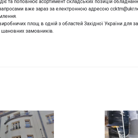
 діє та поповнює асортимент складських позицій обладнанн
запросами вже зараз за електронною адресою ccktm@ukr.n
млення.
виробничих площ в одній з областей Західної України для з
 шановних замовників.