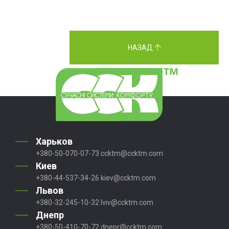
НАЗАД
Харьков
+380-50-070-07-73
ccktm@ccktm.com
Киев
+380-44-537-34-26
kiev@ccktm.com
Львов
+380-32-245-10-32
lviv@ccktm.com
Днепр
+380-50-410-70-72
dnepr@ccktm.com