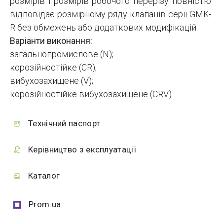
розмірів і розмірів робочого перерізу повністю
відповідає розмірному ряду клапанів серії GMK-
R без обмежень або додаткових модифікацій.
Варіанти виконання:
загальнопромислове (N);
корозійностійке (CR);
вибухозахищене (V);
корозійностійке вибухозахищене (CRV).
Технічний паспорт
Керівництво з експлуатації
Каталог
Prom.ua