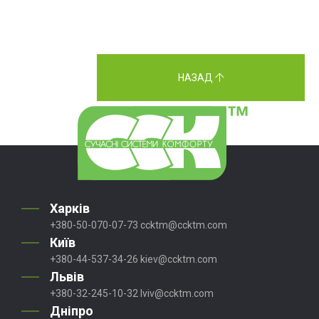
НАЗАД
Харків
+380-50-070-07-73
ccktm@ccktm.com
Київ
+380-44-537-34-26
kiev@ccktm.com
Львів
+380-32-245-10-32
lviv@ccktm.com
Дніпро