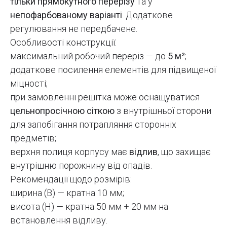
тільки прямокутного перерізу
та у
непофарбованому варіанті
. Додаткове
регулювання не передбачене.
Особливості конструкції:
максимальний робочий переріз — до
5 м²
;
додаткове посилення елементів для підвищеної
міцності;
при замовленні решітка може оснащуватися
цельнопросічною сіткою
з внутрішньої сторони
для запобігання потрапляння сторонніх
предметів;
верхня полиця корпусу має
відлив
, що захищає
внутрішню порожнину від опадів.
Рекомендації щодо розмірів:
ширина (B) — кратна 10 мм;
висота (H) — кратна 50 мм + 20 мм на
встановлення відливу.