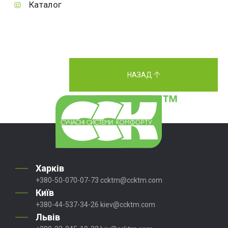
Каталог
НАЗАД
Харків
+380-50-070-07-73
ccktm@ccktm.com
Київ
+380-44-537-34-26
kiev@ccktm.com
Львів