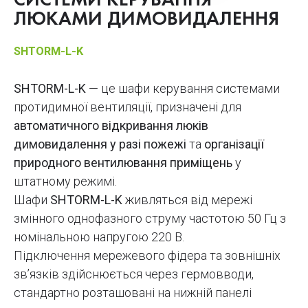
СИСТЕМИ КЕРУВАННЯ
ЛЮКАМИ ДИМОВИДАЛЕННЯ
SHTORM-L-K
SHTORM-L-K
— це шафи керування системами
протидимної вентиляції, призначені для
автоматичного відкривання люків
димовидалення у разі пожежі
та
організації
природного вентилювання приміщень
у
штатному режимі.
Шафи
SHTORM-L-K
живляться від мережі
змінного однофазного струму частотою 50 Гц з
номінальною напругою 220 В.
Підключення мережевого фідера та зовнішніх
зв’язків здійснюється через гермовводи,
стандартно розташовані на нижній панелі