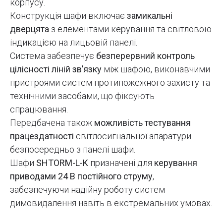
корпусу.
Конструкція шафи включає
замикальні
дверцята
з елементами керування та світловою
індикацією на лицьовій панелі.
Система забезпечує
безперервний контроль
цілісності ліній зв’язку
між шафою, виконавчими
пристроями систем протипожежного захисту та
технічними засобами, що фіксують
спрацювання.
Передбачена також
можливість тестування
працездатності
світлосигнальної апаратури
безпосередньо з панелі шафи.
Шафи
SHTORM-L-K
призначені для
керування
приводами 24 В постійного струму
,
забезпечуючи надійну роботу систем
димовидалення навіть в екстремальних умовах.