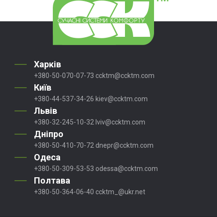
Харків
+380-50-070-07-73
ccktm@ccktm.com
Київ
+380-44-537-34-26
kiev@ccktm.com
Львів
+380-32-245-10-32
lviv@ccktm.com
Дніпро
+380-50-410-70-72
dnepr@ccktm.com
Одеса
+380-50-309-53-53
odessa@ccktm.com
Полтава
+380-50-364-06-40
ccktm_@ukr.net