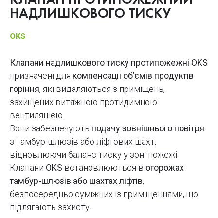
КЛАПАН ПРОТИПОЖЕЖНИЙ
НАДЛИШКОВОГО ТИСКУ
OKS
Клапани надлишкового тиску протипожежні OKS
призначені для
компенсації об’ємів продуктів
горіння
, які видаляються з приміщень,
захищених витяжною протидимною
вентиляцією.
Вони забезпечують
подачу зовнішнього повітря
з тамбур-шлюзів або ліфтових шахт,
відновлюючи баланс тиску у зоні пожежі.
Клапани
OKS
встановлюються в
огорожах
тамбур-шлюзів або шахтах ліфтів
,
безпосередньо суміжних із приміщеннями, що
підлягають захисту.