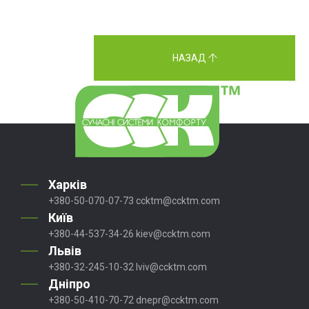
НАЗАД
Харків
+380-50-070-07-73
ccktm@ccktm.com
Київ
+380-44-537-34-26
kiev@ccktm.com
Львів
+380-32-245-10-32
lviv@ccktm.com
Дніпро
+380-50-410-70-72
dnepr@ccktm.com